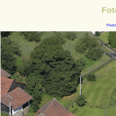
Fot
Předc